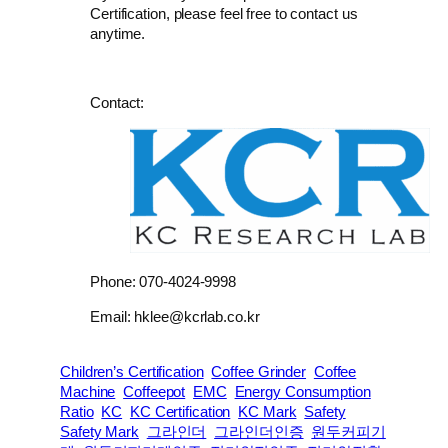
Certification, please feel free to contact us
anytime.
Contact:
Phone: 070-4024-9998
Email: hklee@kcrlab.co.kr
Children’s Certification
Coffee Grinder
Coffee
Machine
Coffeepot
EMC
Energy Consumption
Ratio
KC
KC Certification
KC Mark
Safety
Safety Mark
그라인더
그라인더인증
원두커피기