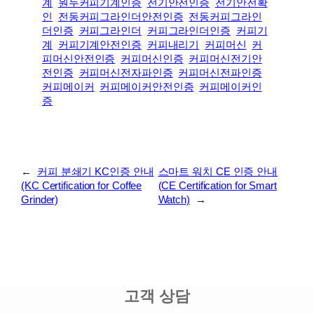
계
원두커피기계인증
전기안전인증
전기안전확
인
전동커피그라인더안전인증
전동커피그라인
더인증
​커피그라인더
커피그라인더인증
커피기
계
커피기계안전인증
커피내리기
커피머신
커
피머신안전인증
커피머신인증
커피머신전기안
전인증
커피머신전자파인증
커피머신전파인증
커피메이커
커피메이커안전인증
커피메이커인
증
←
커피 분쇄기 KC인증 안내
스마트 워치 CE 인증 안내
(KC Certification for Coffee
(CE Certification for Smart
Grinder)
Watch)
→
고객 상담