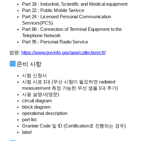
Part 18 : Industrial, Scientific and Medical equipment
Part 22 : Public Mobile Serivce
Part 24 : Licensed Personal Communication
Services(PCS)
Part 68 : Connection of Terminal Equipment to the
Telephone Network
Part 95 : Personal Radio Service
법령:
https://www.govinfo.gov/app/collection/cfr/
준비 사항
시험 신청서
시험 시료 1대 (무선 시험이 필요하면 radiated
measurement 측정 가능한 무선 샘플 1대 추가)
사용 설명서(영문)
circuit diagram
block diagram
operational description
part list
Grantee Code 및 ID (Certification로 진행되는 경우)
label