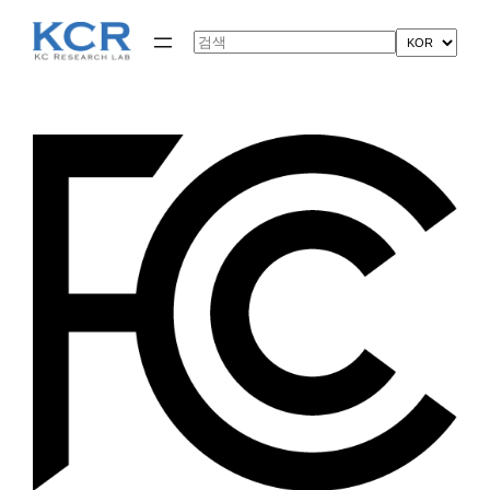
콘
텐
Search
츠
로
바
로
가
기