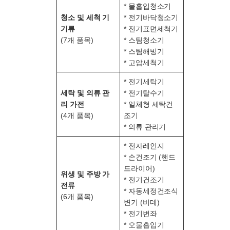
* 물흡입청소기
청소 및 세척 기
* 전기바닥청소기
기류
* 전기표면세척기
(7개 품목)
* 스팀청소기
* 스팀해빙기
* 고압세척기
* 전기세탁기
세탁 및 의류 관
* 전기탈수기
리 가전
* 일체형 세탁건
(4개 품목)
조기
* 의류 관리기
* 전자레인지
* 손건조기 (핸드
드라이어)
위생 및 주방 가
* 전기건조기
전류
* 자동세정건조식
(6개 품목)
변기 (비데)
* 전기변좌
* 오물흡입기