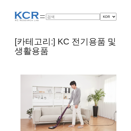
콘
텐
Search
츠
로
바
[카테고리:]
KC 전기용품 및
로
생활용품
가
기