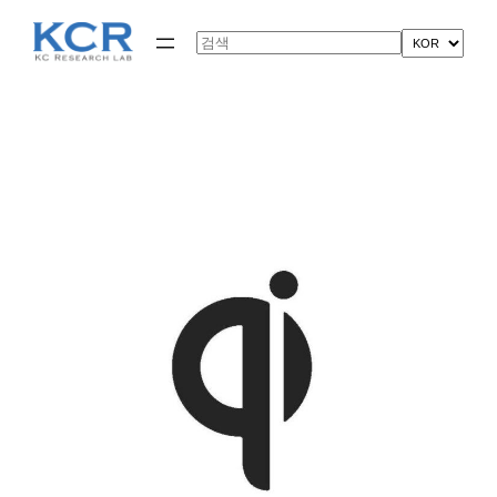
콘
텐
Search
츠
로
바
로
가
기