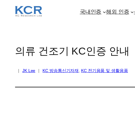
콘
텐
국내인증
해외 인증
츠
로
바
로
의류 건조기 KC인증 안내
가
기
|
JK Lee
|
KC 방송통신기자재
, 
KC 전기용품 및 생활용품