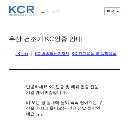
콘
텐
Search
츠
로
바
로
가
우산 건조기 KC인증 안내
기
|
JK Lee
|
KC 방송통신기자재
, 
KC 전기용품 및 생활용품
안녕하세요 KC 인증 및 해외 인증 전문
기업 케이씨알입니다.
비 오는 날 실내에 물이 뚝뚝 떨어지는 우
산을 가지고 들어오는 것은 정말 최악인
데요 ㅠㅠ