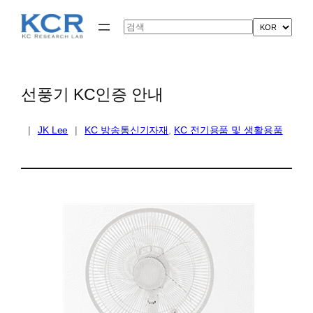
콘
텐
Search
츠
로
바
로
가
선풍기 KC인증 안내
기
|
JK Lee
|
KC 방송통신기자재
, 
KC 전기용품 및 생활용품