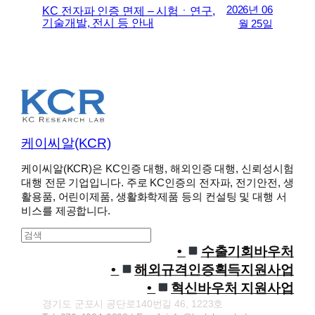
2026년 06
KC 전자파 인증 면제 – 시험ㆍ연구,
기술개발, 전시 등 안내
월 25일
케이씨알(KCR)
케이씨알(KCR)은 KC인증 대행, 해외인증 대행, 신뢰성시험
대행 전문 기업입니다. 주로 KC인증의 전자파, 전기안전, 생
활용품, 어린이제품, 생활화학제품 등의 컨설팅 및 대행 서
비스를 제공합니다.
S
e
수출기회바우처
a
해외규격인증획득지원사업
r
혁신바우처 지원사업
c
경기도 군포시 공단로140번길 46, 1223호
h