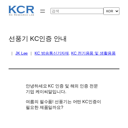
콘
텐
Search
츠
로
바
로
가
선풍기 KC인증 안내
기
|
JK Lee
|
KC 방송통신기자재
, 
KC 전기용품 및 생활용품
안녕하세요 KC 인증 및 해외 인증 전문
기업 케이씨알입니다.
여름의 필수품! 선풍기는 어떤 KC인증이
필요한 제품일까요?