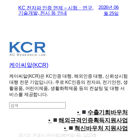
2026년 06
KC 전자파 인증 면제 – 시험ㆍ연구,
기술개발, 전시 등 안내
월 25일
케이씨알(KCR)
케이씨알(KCR)은 KC인증 대행, 해외인증 대행, 신뢰성시험
대행 전문 기업입니다. 주로 KC인증의 전자파, 전기안전, 생
활용품, 어린이제품, 생활화학제품 등의 컨설팅 및 대행 서
비스를 제공합니다.
S
e
수출기회바우처
a
해외규격인증획득지원사업
r
혁신바우처 지원사업
c
경기도 군포시 공단로140번길 46, 1223호
h