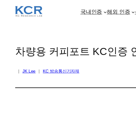
콘
텐
국내인증
해외 인증
츠
로
바
로
차량용 커피포트 KC인증 
가
기
|
JK Lee
|
KC 방송통신기자재