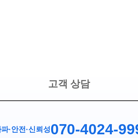
고객 상담
070-4024-99
파·안전
·
신뢰성