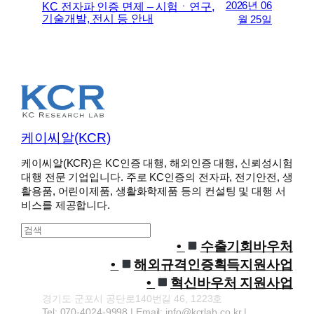
2026년 06
KC 전자파 인증 면제 – 시험ㆍ연구,
기술개발, 전시 등 안내
월 25일
케이씨알(KCR)
케이씨알(KCR)은 KC인증 대행, 해외인증 대행, 신뢰성시험
대행 전문 기업입니다. 주로 KC인증의 전자파, 전기안전, 생
활용품, 어린이제품, 생활화학제품 등의 컨설팅 및 대행 서
비스를 제공합니다.
S
e
수출기회바우처
a
해외규격인증획득지원사업
r
혁신바우처 지원사업
c
경기도 군포시 공단로140번길 46, 1223호
h
Tel: 070-4024-9998 | Email: info@kcrlab.co.kr |