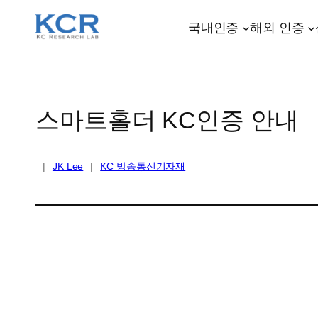
콘
텐
국내인증
해외 인증
츠
로
바
로
스마트홀더 KC인증 안내
가
기
|
JK Lee
|
KC 방송통신기자재