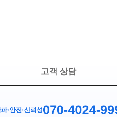
고객 상담
070-4024-99
파·안전
·
신뢰성