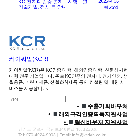
2026년 06
KC 전자파 인증 면제 – 시험ㆍ연구,
기술개발, 전시 등 안내
월 25일
케이씨알(KCR)
케이씨알(KCR)은 KC인증 대행, 해외인증 대행, 신뢰성시험
대행 전문 기업입니다. 주로 KC인증의 전자파, 전기안전, 생
활용품, 어린이제품, 생활화학제품 등의 컨설팅 및 대행 서
비스를 제공합니다.
S
e
수출기회바우처
a
해외규격인증획득지원사업
r
혁신바우처 지원사업
c
경기도 군포시 공단로140번길 46, 1223호
h
Tel: 070-4024-9998 | Email: info@kcrlab.co.kr |