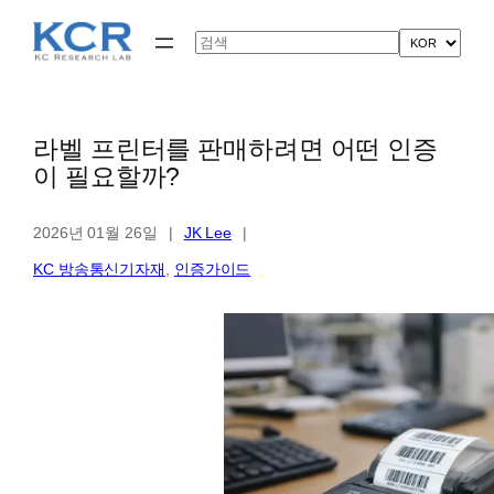
콘
텐
Search
츠
로
바
로
가
라벨 프린터를 판매하려면 어떤 인증
기
이 필요할까?
2026년 01월 26일
|
JK Lee
|
KC 방송통신기자재
, 
인증가이드