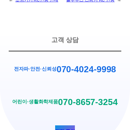
←
조명기기 KC인증 안내
블루투스 스피커 KC 인증
→
고객 상담
070-4024-9998
전자파·안전
·
신뢰성
070-8657-3254
어린이·생활화학제품