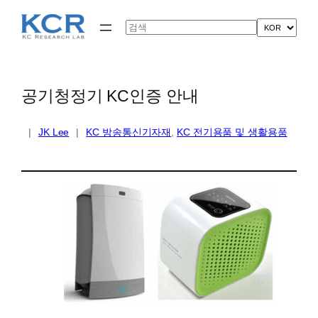
콘
텐
Search
츠
로
바
로
가
공기청정기 KC인증 안내
기
|
JK Lee
|
KC 방송통신기자재
, 
KC 전기용품 및 생활용품