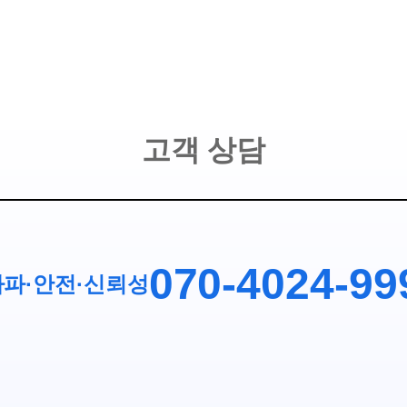
고객 상담
070-4024-99
파·안전
·
신뢰성