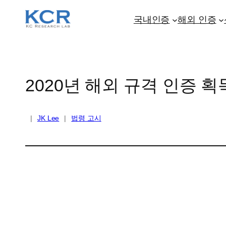
콘
텐
국내인증
해외 인증
츠
로
바
로
2020년 해외 규격 인증 
가
기
|
JK Lee
|
법령 고시