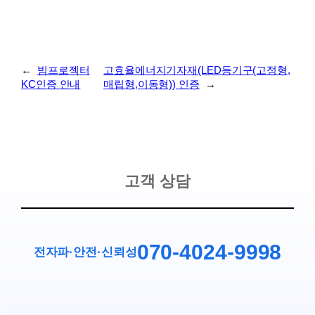
←
빔프로젝터
고효율에너지기자재(LED등기구(고정형,
KC인증 안내
매립형,이동형)) 인증
→
고객 상담
070-4024-9998
전자파·안전
·
신뢰성