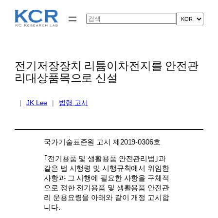
콘
텐
Search
츠
로
바
로
가
전기저장장치 리튬이차전지를 안전관
기
리대상품목으로 신설
|
JK Lee
|
법령 고시
국가기술표준원 고시 제2019-0306호
｢전기용품 및 생활용품 안전관리법｣과
같은 법 시행령 및 시행규칙에서 위임한
사항과 그 시행에 필요한 사항을 구체적
으로 정한 전기용품 및 생활용품 안전관
리 운용요령을 아래와 같이 개정 고시합
니다.