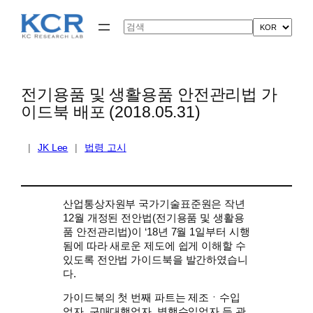
콘
텐
Search
츠
로
바
로
가
전기용품 및 생활용품 안전관리법 가
기
이드북 배포 (2018.05.31)
|
JK Lee
|
법령 고시
산업통상자원부 국가기술표준원은 작년
12월 개정된 전안법(전기용품 및 생활용
품 안전관리법)이 ‘18년 7월 1일부터 시행
됨에 따라 새로운 제도에 쉽게 이해할 수
있도록 전안법 가이드북을 발간하였습니
다.
가이드북의 첫 번째 파트는 제조ㆍ수입
업자, 구매대행업자, 병행수입업자 등 관