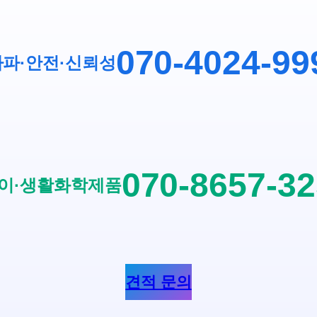
070-4024-99
파·안전
·
신뢰성
070-8657-3
이·생활화학제품
견적 문의