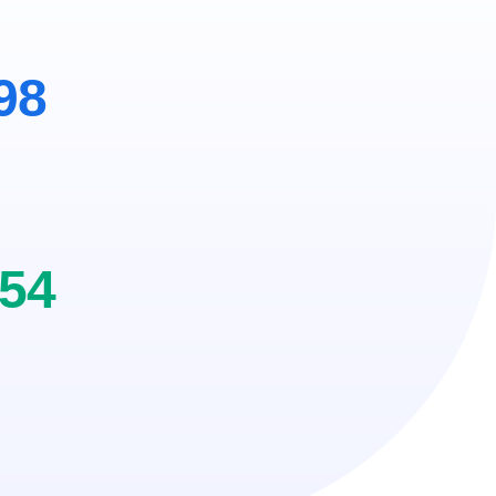
98
254