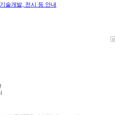
 기술개발, 전시 등 안내
S
e
a
r
c
h
활
니