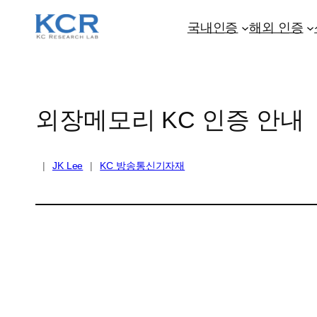
콘
텐
국내인증
해외 인증
츠
로
바
로
외장메모리 KC 인증 안내
가
기
|
JK Lee
|
KC 방송통신기자재