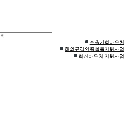
수출기회바우처
해외규격인증획득지원사업
혁신바우처 지원사업