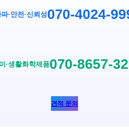
070-4024-99
파·안전
·
신뢰성
070-8657-3
이·생활화학제품
견적 문의