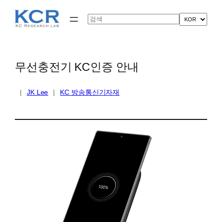
콘
텐
Search
츠
로
바
로
가
무선충전기 KC인증 안내
기
|
JK Lee
|
KC 방송통신기자재