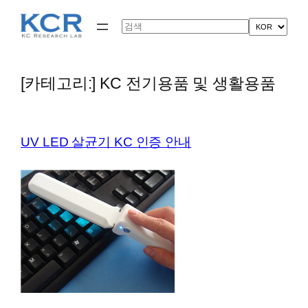
콘
텐
Search
츠
로
바
로
[카테고리:]
KC 전기용품 및 생활용품
가
기
UV LED 살균기 KC 인증 안내