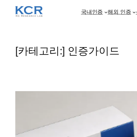
콘
텐
국내인증
해외 인증
츠
로
바
로
[카테고리:]
인증가이드
가
기