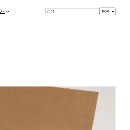
개
Search