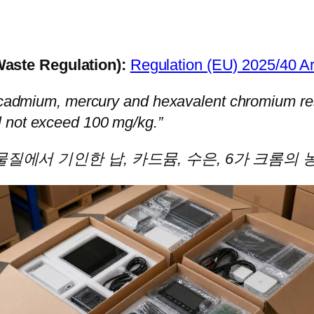
ste Regulation):
Regulation (EU) 2025/40 Art
, cadmium, mercury and hexavalent chromium res
 not exceed 100 mg/kg.”
서 기인한 납, 카드뮴, 수은, 6가 크롬의 농도 