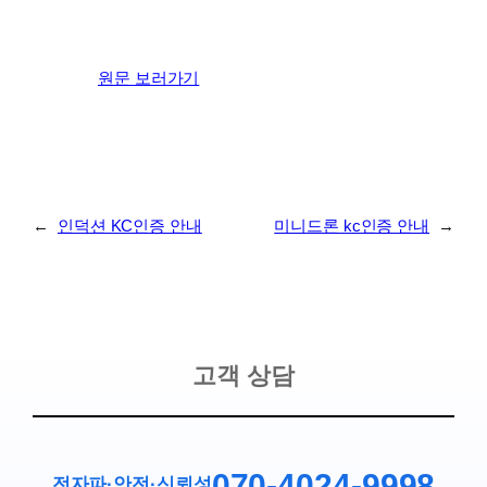
원문 보러가기
←
인덕션 KC인증 안내
미니드론 kc인증 안내
→
고객 상담
070-4024-9998
전자파·안전
·
신뢰성