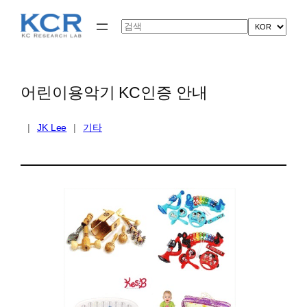
콘
텐
Search
츠
로
바
로
가
어린이용악기 KC인증 안내
기
|
JK Lee
|
기타