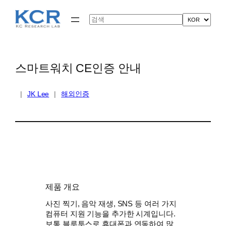
콘
텐
Search
츠
로
바
로
가
스마트워치 CE인증 안내
기
|
JK Lee
|
해외인증
제품 개요
사진 찍기, 음악 재생, SNS 등 여러 가지
컴퓨터 지원 기능을 추가한 시계입니다.
보통 블루투스로 휴대폰과 연동하여 많