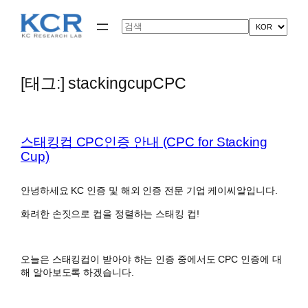
콘
텐
Search
츠
로
바
로
[태그:]
stackingcupCPC
가
기
스태킹컵 CPC인증 안내 (CPC for Stacking
Cup)
안녕하세요 KC 인증 및 해외 인증 전문 기업 케이씨알입니다.
화려한 손짓으로 컵을 정렬하는 스태킹 컵!
오늘은 스태킹컵이 받아야 하는 인증 중에서도 CPC 인증에 대
해 알아보도록 하겠습니다.