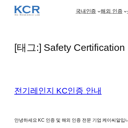
콘
텐
국내인증
해외 인증
츠
로
바
로
[태그:]
Safety Certification
가
기
전기레인지 KC인증 안내
안녕하세요 KC 인증 및 해외 인증 전문 기업 케이씨알입