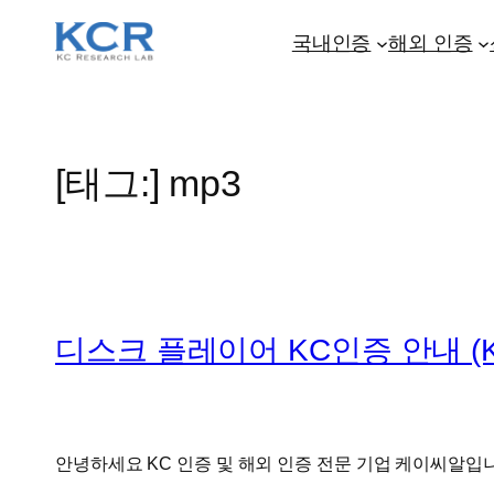
콘
텐
국내인증
해외 인증
츠
로
바
로
[태그:]
mp3
가
기
디스크 플레이어 KC인증 안내 (KC Certi
안녕하세요 KC 인증 및 해외 인증 전문 기업 케이씨알입