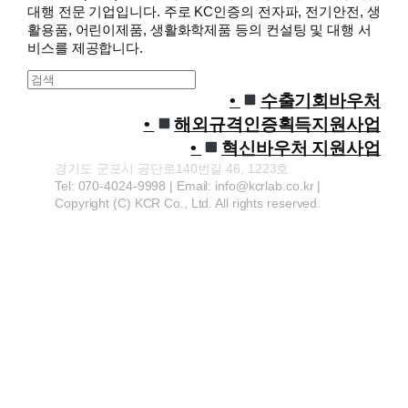
대행 전문 기업입니다. 주로 KC인증의 전자파, 전기안전, 생
활용품, 어린이제품, 생활화학제품 등의 컨설팅 및 대행 서
비스를 제공합니다.
S
e
수출기회바우처
a
해외규격인증획득지원사업
r
혁신바우처 지원사업
c
경기도 군포시 공단로140번길 46, 1223호
h
Tel: 070-4024-9998 | Email: info@kcrlab.co.kr |
Copyright (C) KCR Co., Ltd. All rights reserved.