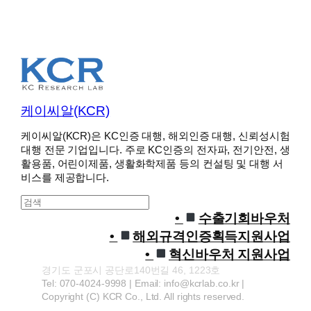
케이씨알(KCR)
케이씨알(KCR)은 KC인증 대행, 해외인증 대행, 신뢰성시험
대행 전문 기업입니다. 주로 KC인증의 전자파, 전기안전, 생
활용품, 어린이제품, 생활화학제품 등의 컨설팅 및 대행 서
비스를 제공합니다.
S
e
수출기회바우처
a
해외규격인증획득지원사업
r
혁신바우처 지원사업
c
경기도 군포시 공단로140번길 46, 1223호
h
Tel: 070-4024-9998 | Email: info@kcrlab.co.kr |
Copyright (C) KCR Co., Ltd. All rights reserved.