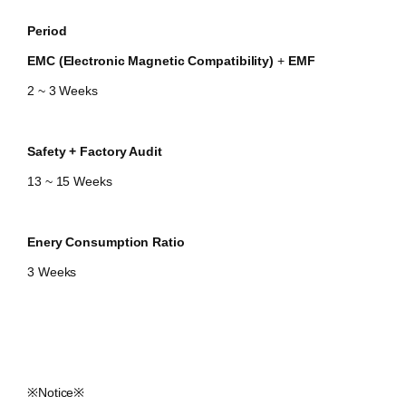
Period
EMC (Electronic Magnetic Compatibility)
+
EMF
2 ~ 3 Weeks
Safety + Factory Audit
13 ~ 15 Weeks​
Enery Consumption Ratio​
​3 Weeks
​※Notice※