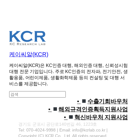
케이씨알(KCR)
케이씨알(KCR)은 KC인증 대행, 해외인증 대행, 신뢰성시험
대행 전문 기업입니다. 주로 KC인증의 전자파, 전기안전, 생
활용품, 어린이제품, 생활화학제품 등의 컨설팅 및 대행 서
비스를 제공합니다.
S
e
수출기회바우처
a
해외규격인증획득지원사업
r
혁신바우처 지원사업
c
경기도 군포시 공단로140번길 46, 1223호
h
Tel: 070-4024-9998 | Email: info@kcrlab.co.kr |
Copyright (C) KCR Co., Ltd. All rights reserved.