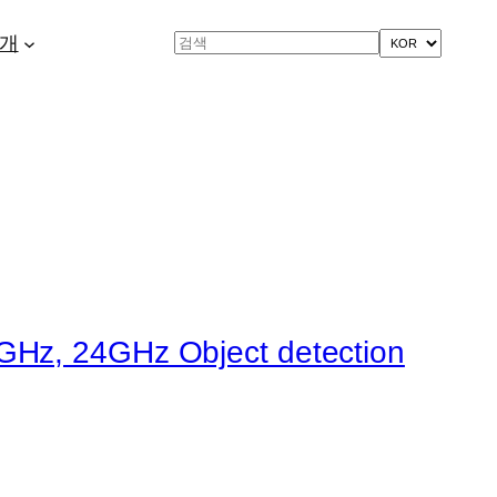
개
Search
z, 24GHz Object detection