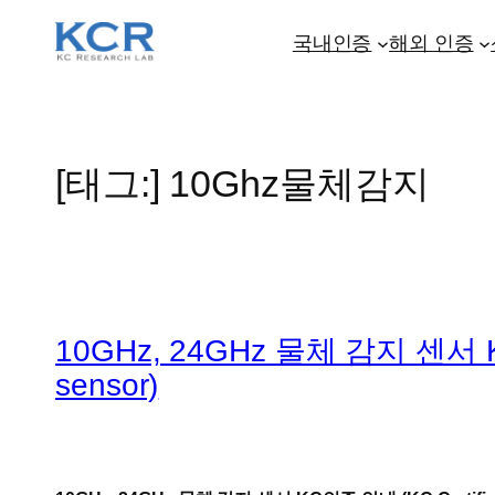
콘
텐
국내인증
해외 인증
츠
로
바
로
[태그:]
10Ghz물체감지
가
기
10GHz, 24GHz 물체 감지 센서 KC인증
sensor)