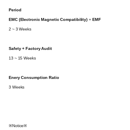
Period
EMC (Electronic Magnetic Compatibility)
+
EMF
2 ~ 3 Weeks
Safety + Factory Audit
13 ~ 15 Weeks​
Enery Consumption Ratio​
​3 Weeks
​※Notice※