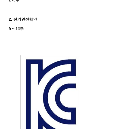
2~3주
2. 전기안전
확인
9 ~ 1
0주