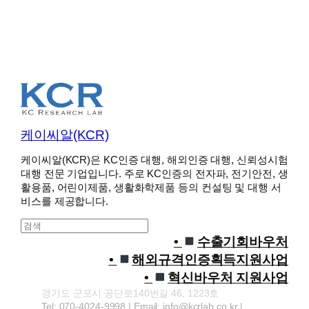
케이씨알(KCR)
케이씨알(KCR)은 KC인증 대행, 해외인증 대행, 신뢰성시험
대행 전문 기업입니다. 주로 KC인증의 전자파, 전기안전, 생
활용품, 어린이제품, 생활화학제품 등의 컨설팅 및 대행 서
비스를 제공합니다.
S
e
수출기회바우처
a
해외규격인증획득지원사업
r
혁신바우처 지원사업
c
경기도 군포시 공단로140번길 46, 1223호
h
Tel: 070-4024-9998 | Email: info@kcrlab.co.kr |