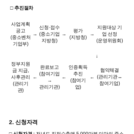
□ 추진절차
사업계획
신청·접수
지원대상 기
평가
공고
→
(중소기업
→
→
업 선정
(지방청)
(중소벤처
지방청)
(운영위원회)
기업부)
↓
정부지원
완료보고
인증획득
협약체결
금 지급,
(참여기업
추진
(관리기관↔
사후관리
←
←
←
→
(참여기
참여기업)
(관리기
관리기관)
업)
관)
2. 신청자격
□ 신청자격 :
전년도 직접수출액 5,000만불 미만의 중소