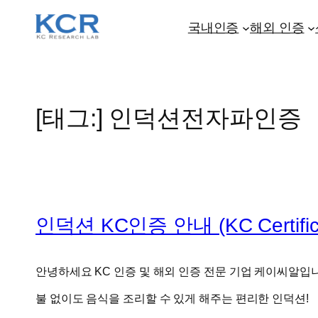
콘
텐
국내인증
해외 인증
츠
로
바
로
[태그:]
인덕션전자파인증
가
기
인덕션 KC인증 안내 (KC Certificati
안녕하세요 KC 인증 및 해외 인증 전문 기업 케이씨알입
불 없이도 음식을 조리할 수 있게 해주는 편리한 인덕션!