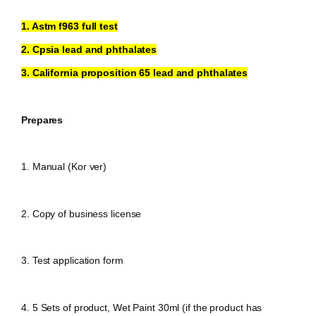
1. Astm f963 full test
2. Cpsia lead and phthalates
3. California proposition 65 lead and phthalates
Prepares
1. Manual (Kor ver)
2.
Copy of business license
3. Test
application form
4. 5 Sets of product, Wet Paint 30ml (if the product has