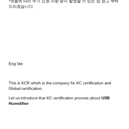
*제품에 따라 추가 요청 사항 등이 발생할 수 있는 점 참고 부탁
드리겠습니다.
Eng Ver.
This is KCR which is the company for KC certification and
Global certification.
Let us introduce that KC certification process about
USB
Humidifier