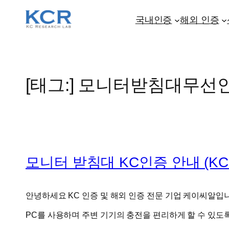
콘
텐
국내인증
해외 인증
츠
로
바
로
[태그:]
모니터받침대무선
가
기
모니터 받침대 KC인증 안내 (KC Certif
안녕하세요 KC 인증 및 해외 인증 전문 기업 케이씨알입
PC를 사용하며 주변 기기의 충전을 편리하게 할 수 있도록