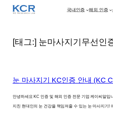
콘
텐
국내인증
해외 인증
츠
로
바
로
[태그:]
눈마사지기무선인
가
기
눈 마사지기 KC인증 안내 (KC Certifi
안녕하세요 KC 인증 및 해외 인증 전문 기업 케이씨알입
지친 현대인의 눈 건강을 책임져줄 수 있는 눈 마사지기! 