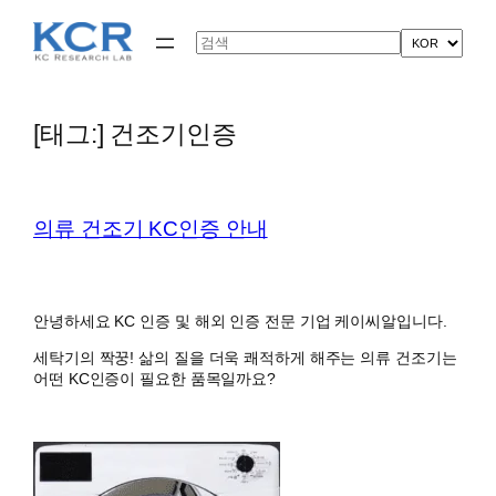
콘
텐
Search
츠
로
바
로
[태그:]
건조기인증
가
기
의류 건조기 KC인증 안내
안녕하세요 KC 인증 및 해외 인증 전문 기업 케이씨알입니다.
세탁기의 짝꿍! 삶의 질을 더욱 쾌적하게 해주는 의류 건조기는
어떤 KC인증이 필요한 품목일까요?