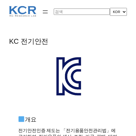
콘
텐
Search
츠
로
바
로
가
KC 전기안전
기
개요
전기안전인증 제도는 「전기용품안전관리법」에