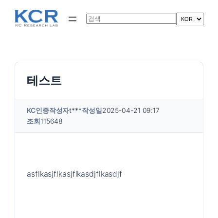
콘
텐
Search
츠
로
바
로
가
기
테스트
KC인증
작성자
t***
작성일
2025-04-21 09:17
조회
115648
asflkasjflkasjflkasdjflkasdjf