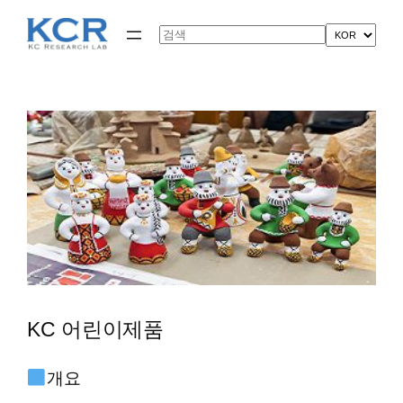
콘
텐
Search
츠
로
바
로
가
기
KC 어린이제품
개요