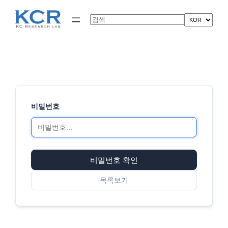
콘
텐
Search
츠
로
바
로
가
기
비밀번호
비밀번호 확인
목록보기