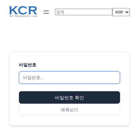
콘
텐
Search
츠
로
바
로
가
기
비밀번호
비밀번호 확인
목록보기