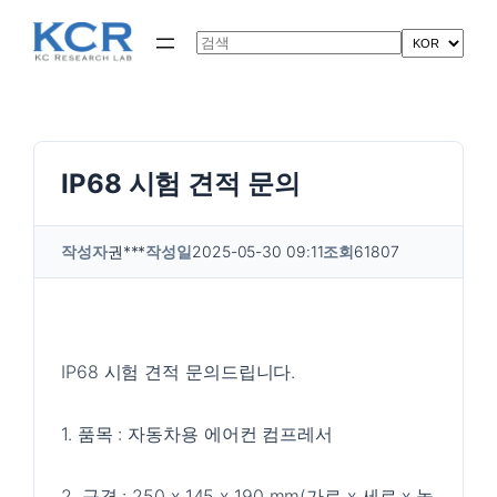
콘
텐
Search
츠
로
바
로
가
기
IP68 시험 견적 문의
작성자
권***
작성일
2025-05-30 09:11
조회
61807
IP68 시험 견적 문의드립니다.
1. 품목 : 자동차용 에어컨 컴프레서
2. 규격 : 250 x 145 x 190 mm(가로 x 세로 x 높