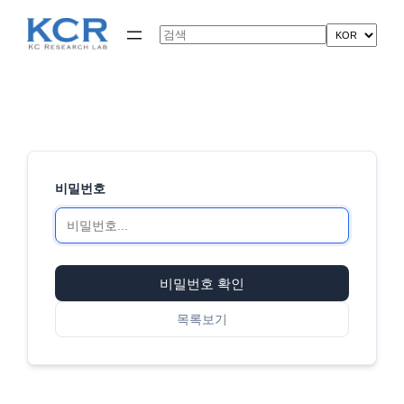
콘
텐
Search
츠
로
바
로
가
기
비밀번호
비밀번호 확인
목록보기