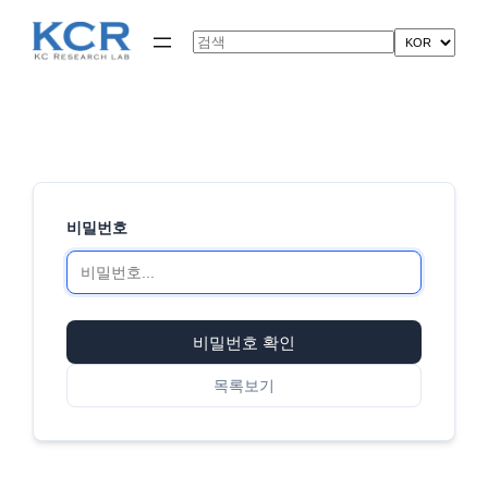
콘
텐
Search
츠
로
바
로
가
기
비밀번호
비밀번호 확인
목록보기