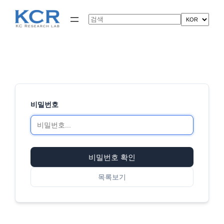
콘
텐
Search
츠
로
바
로
가
기
비밀번호
비밀번호 확인
목록보기